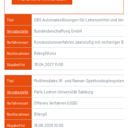
DBS Automatenlösungen für Lebensmittel und Verbr
Titel
Bundesbeschaffung GmbH
Vergabestelle
Konzessionsverfahren zweistufig mit vorheriger B
Verfahrensart
BVergGKonz
Rechtsrahmen
30.04.2027 11:00
Abgabefrist
Multimodales IR- und Raman-Spektroskopiesystem (
Titel
Paris Lodron Universität Salzburg
Vergabestelle
Offenes Verfahren (USB)
Verfahrensart
BVergG
Rechtsrahmen
18.08.2026 10:00
Abgabefrist