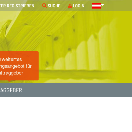
TER REGISTRIEREN
SUCHE
LOGIN
rweitertes
ngsangebot für
ftraggeber
RAGGEBER