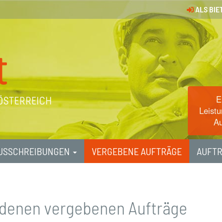
ALS BIE
E
Leistu
Au
USSCHREIBUNGEN
VERGEBENE AUFTRÄGE
AUFT
undenen vergebenen Aufträge