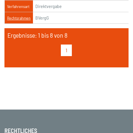
Direktvergabe
Verfahrensart
BVergG
Rechtsrahmen
Ergebnisse: 1 bis 8 von 8
1
RECHTLICHES