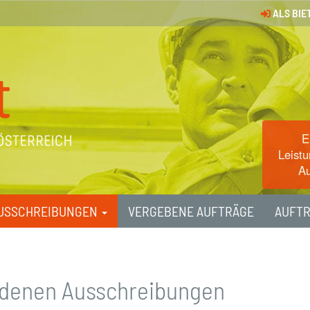
ALS BIE
E
Leistu
Au
USSCHREIBUNGEN
VERGEBENE AUFTRÄGE
AUFT
undenen Ausschreibungen