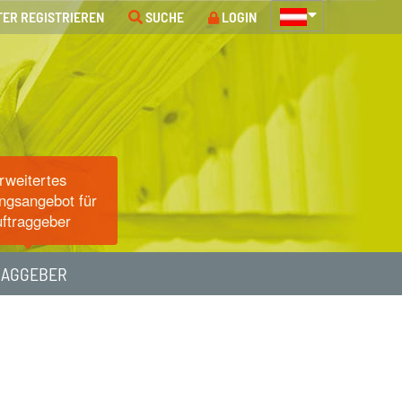
TER REGISTRIEREN
SUCHE
LOGIN
rweitertes
ngsangebot für
ftraggeber
RAGGEBER