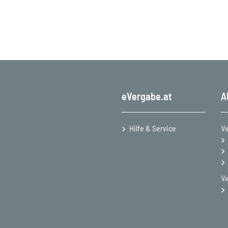
eVergabe.at
A
Hilfe & Service
Ve
V